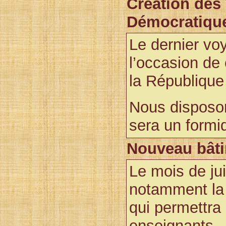
Création des
Démocratiqu
Le dernier vo
l’occasion de 
la Républiqu
Nous disposon
sera un formid
Nouveau bâti
Le mois de ju
notamment la 
qui permettra d
enseignants.