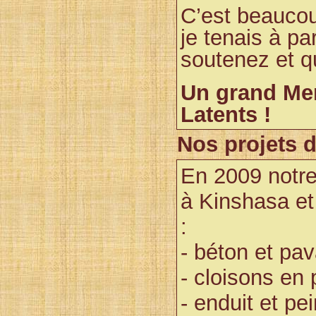
C’est beaucou
je tenais à p
soutenez et q
Un grand Mer
Latents !
Nos projets 
En 2009 notre
à Kinshasa et
:
- béton et pav
- cloisons en
- enduit et pe