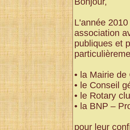
Bonjour
,
L'année 2010 
association av
publiques et 
particulièreme
• la Mairie de
• le Conseil g
• le Rotary cl
• la BNP – Pr
pour leur con